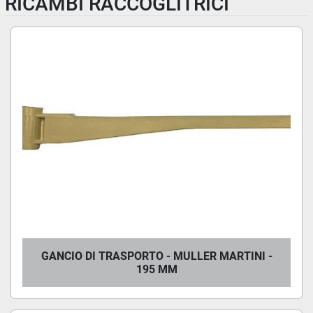
RICAMBI RACCOGLITRICI
GANCIO DI TRASPORTO - MULLER MARTINI -
195 MM