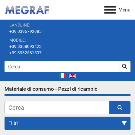
Menu
LANDLINE:
+39 0396792085
MOBILE:
+39 3358093423,
+39 3932581597
Materiale di consumo - Pezzi di ricambio
Filtri