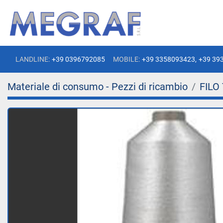
LANDLINE:
+39 0396792085
MOBILE:
+39 3358093423,
+39 39
Materiale di consumo - Pezzi di ricambio
FILO