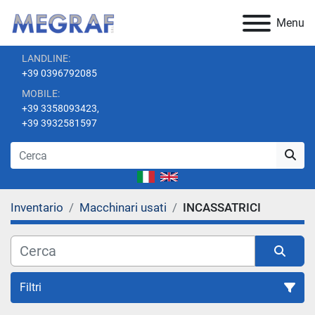
Menu
LANDLINE:
+39 0396792085
MOBILE:
+39 3358093423,
+39 3932581597
Inventario
Macchinari usati
INCASSATRICI
Filtri