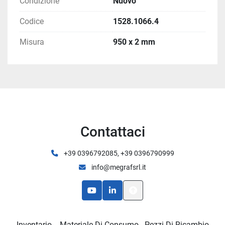
Condizione
Nuovo
Codice
1528.1066.4
Misura
950 x 2 mm
Contattaci
+39 0396792085, +39 0396790999
info@megrafsrl.it
youtube
linkedin
Inventario
Materiale Di Consumo - Pezzi Di Ricambio