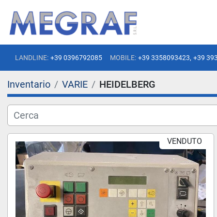
LANDLINE:
+39 0396792085
MOBILE:
+39 3358093423,
+39 39
Inventario
VARIE
HEIDELBERG
VENDUTO