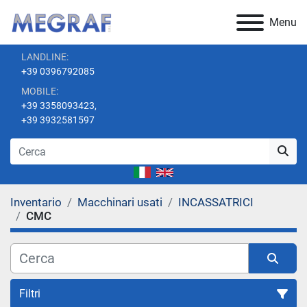
Menu
LANDLINE:
+39 0396792085
MOBILE:
+39 3358093423,
+39 3932581597
Inventario
Macchinari usati
INCASSATRICI
CMC
Filtri