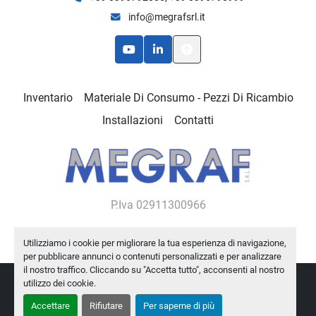
info@megrafsrl.it
youtube
linkedin
Inventario
Materiale Di Consumo - Pezzi Di Ricambio
Installazioni
Contatti
P.Iva 02911300966
Utilizziamo i cookie per migliorare la tua esperienza di navigazione,
per pubblicare annunci o contenuti personalizzati e per analizzare
il nostro traffico. Cliccando su "Accetta tutto", acconsenti al nostro
utilizzo dei cookie.
Personalizza le preferenze sui Cookies
Machinio System
sito web di
Machinio
Accettare
Rifiutare
Per saperne di più