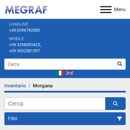
Menu
LANDLINE:
+39 0396792085
MOBILE:
+39 3358093423,
+39 3932581597
Inventario
Morgana
Filtri