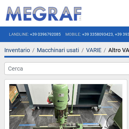
LANDLINE:
+39 0396792085
MOBILE:
+39 3358093423,
+39 39
Inventario
Macchinari usati
VARIE
Altro V