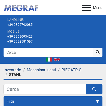
Menu
LANDLINE:
+39 0396792085
MOBILE:
+39 3358093423,
+39 3932581597
Inventario
Macchinari usati
PIEGATRICI
STAHL
Filtri