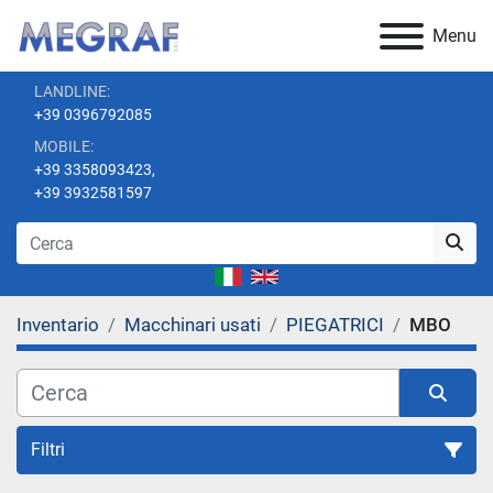
Menu
LANDLINE:
+39 0396792085
MOBILE:
+39 3358093423,
+39 3932581597
Inventario
Macchinari usati
PIEGATRICI
MBO
Filtri