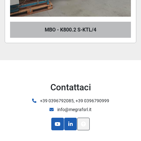
MBO - K800.2 S-KTL/4
Contattaci
+39 0396792085, +39 0396790999
info@megrafsrl.it
youtube
linkedin