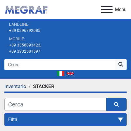
Menu
LANDLINE:
+39 0396792085
MOBILE:
+39 3358093423,
+39 3932581597
Inventario
STACKER
Filtri