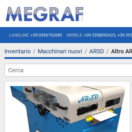
LANDLINE:
+39 0396792085
MOBILE:
+39 3358093423,
+39 39
Inventario
Macchinari nuovi
ARSD
Altro A