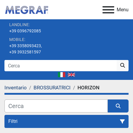
Menu
LANDLINE:
+39 0396792085
MOBILE:
+39 3358093423,
+39 3932581597
Inventario
BROSSURATRICI
HORIZON
Filtri