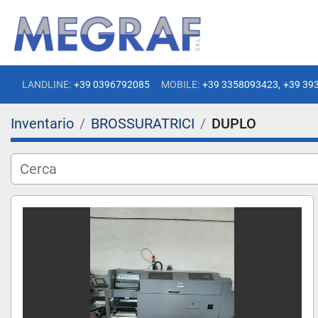
LANDLINE:
+39 0396792085
MOBILE:
+39 3358093423,
+39 39
Inventario
BROSSURATRICI
DUPLO