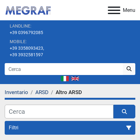
Menu
LANDLINE:
+39 0396792085
MOBILE:
+39 3358093423,
+39 3932581597
Inventario
ARSD
Altro ARSD
Filtri