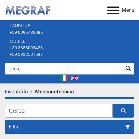
Menu
LANDLINE:
+39 0396792085
MOBILE:
+39 3358093423,
+39 3932581597
Inventario
Meccanotecnica
Filtri