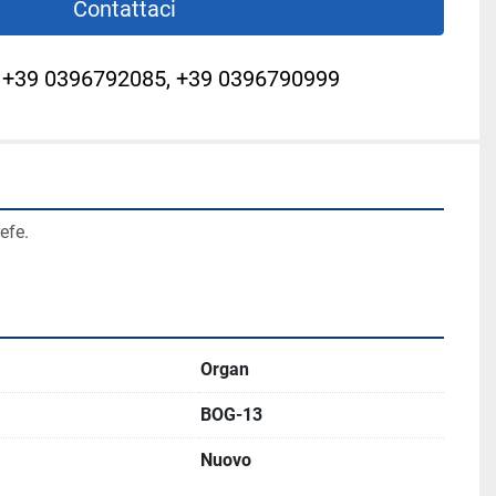
Contattaci
+39 0396792085, +39 0396790999
refe.
Organ
BOG-13
Nuovo