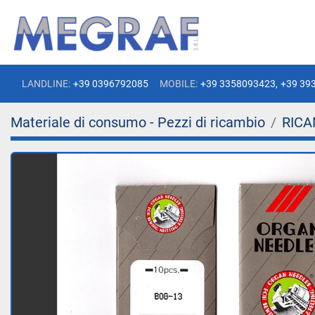
LANDLINE:
+39 0396792085
MOBILE:
+39 3358093423,
+39 39
Materiale di consumo - Pezzi di ricambio
RICA