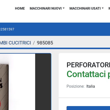
HOME
MACCHINARI NUOVI
MACCHINARI USATI
32581597
MBI CUCITRICI
985085
PERFORATORE
Contattaci p
Posizione:
Italia