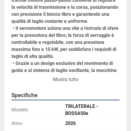
tramite motore passo-passo consente di regolare 
la velocità di trasmissione e la corsa, posizionando 
con precisione il blocco libro e garantendo una 
qualità di taglio costante e uniforme.
 • Il servomotore aziona una vite a ricircolo di sfere 
per la pressatura del libro; la forza di serraggio è 
controllabile e regolabile, con una pressione 
massima fino a 10 kW, per soddisfare i requisiti di 
taglio di alta qualità.
 • Grazie a un design esclusivo del movimento di 
guida e al sistema di taglio oscillante, la macchina 
garantisce un taglio preciso, netto e accurato dei 
Mostra tutto
libri.
Specifiche
TRILATERALE -
Modello
BOSSA50e
Anno
2026