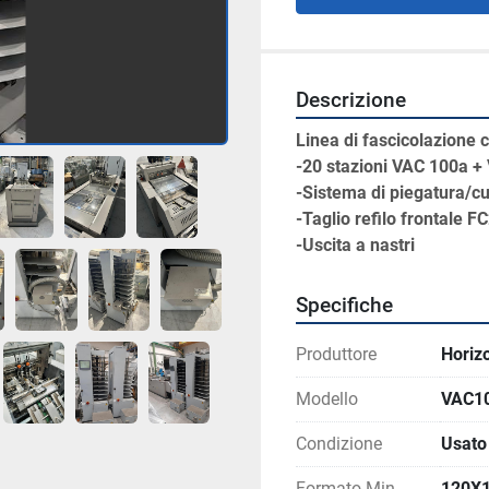
Descrizione
Linea di fascicolazione 
-20 stazioni VAC 100a 
-Sistema di piegatura/c
-Taglio refilo frontale F
-Uscita a nastri
Specifiche
Produttore
Horiz
Modello
VAC10
Condizione
Usato
Formato Min
120X