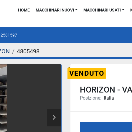
HOME
MACCHINARI NUOVI
MACCHINARI USATI
32581597
ZON
4805498
VENDUTO
HORIZON - V
Posizione:
Italia