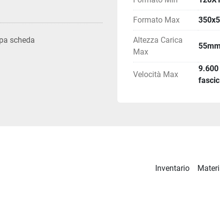
Formato Max
350x
Altezza Carica
pa scheda
55m
Max
9.600
Velocità Max
fasci
Inventario
Materi