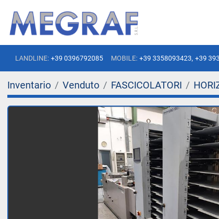
LANDLINE:
+39 0396792085
MOBILE:
+39 3358093423,
+39 39
Inventario
Venduto
FASCICOLATORI
HORI