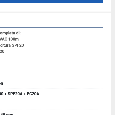
completa di:
+ VAC 100m
ucitura SPF20
C20
on
0 + SPF20A + FC20A
148 mm